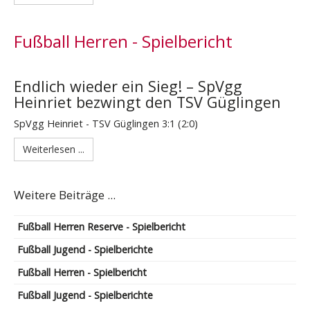
Fußball Herren - Spielbericht
Endlich wieder ein Sieg! – SpVgg
Heinriet bezwingt den TSV Güglingen
SpVgg Heinriet - TSV Güglingen 3:1 (2:0)
Weiterlesen ...
Weitere Beiträge ...
Fußball Herren Reserve - Spielbericht
Fußball Jugend - Spielberichte
Fußball Herren - Spielbericht
Fußball Jugend - Spielberichte