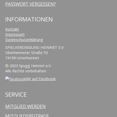
PASSWORT VERGESSEN?
INFORMATIONEN
Kontakt
Impressum
Datenschutzerklärung
SPIELVEREINIGUNG HEINRIET E.V
Oberheinrieter Straße 53
74199 Unterheinriet
© 2023 Spvgg Heinriet e.V.
Alle Rechte vorbehalten.
Wir auf Facebook
SERVICE
MITGLIED WERDEN
MITGLIEDSBEITRÄGE