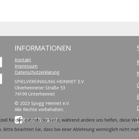
INFORMATIONEN
Kontakt
Impressum
Datenschutzerklärung
SPIELVEREINIGUNG HEINRIET E.V
Oberheinrieter Straße 53
74199 Unterheinriet
© 2023 Spvgg Heinriet e.V.
Alle Rechte vorbehalten.
Wir auf Facebook
ziell für den Betrieb der Seite, während andere uns helfen, diese W
. Bitte beachten Sie, dass bei einer Ablehnung womöglich nicht mehr