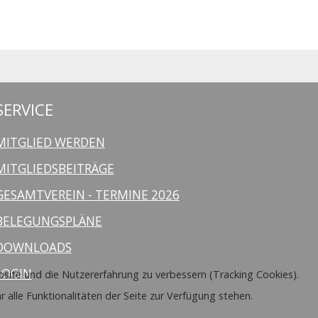
SERVICE
MITGLIED WERDEN
MITGLIEDSBEITRÄGE
GESAMTVEREIN - TERMINE 2026
BELEGUNGSPLÄNE
DOWNLOADS
LOGIN
ebsite und die Nutzererfahrung zu verbessern (Tracking Cookies).
 alle Funktionalitäten der Seite zur Verfügung stehen.