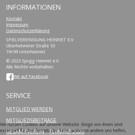
INFORMATIONEN
Kontakt
Impressum
Datenschutzerklärung
SPIELVEREINIGUNG HEINRIET E.V
Oberheinrieter Straße 53
74199 Unterheinriet
© 2023 Spvgg Heinriet e.V.
Alle Rechte vorbehalten.
Wir auf Facebook
SERVICE
MITGLIED WERDEN
MITGLIEDSBEITRÄGE
Wir nutzen Cookies auf unserer Website. Einige von ihnen sind
essenziell für den Betrieb der Seite, während andere uns helfen,
GESAMTVEREIN - TERMINE 2026