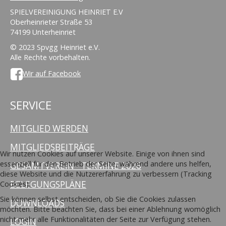
SPIELVEREINIGUNG HEINRIET E.V
Oberheinrieter Straße 53
74199 Unterheinriet
© 2023 Spvgg Heinriet e.V.
Alle Rechte vorbehalten.
Wir auf Facebook
SERVICE
MITGLIED WERDEN
MITGLIEDSBEITRÄGE
Wir nutzen Cookies auf unserer Website. Einige von ihnen sind
essenziell für den Betrieb der Seite, während andere uns helfen,
GESAMTVEREIN - TERMINE 2026
diese Website und die Nutzererfahrung zu verbessern (Tracking
BELEGUNGSPLÄNE
Cookies).
Sie können selbst entscheiden, ob Sie die Cookies zulassen
DOWNLOADS
möchten. Bitte beachten Sie, dass bei einer Ablehnung womöglich
nicht mehr alle Funktionalitäten der Seite zur Verfügung stehen.
LOGIN