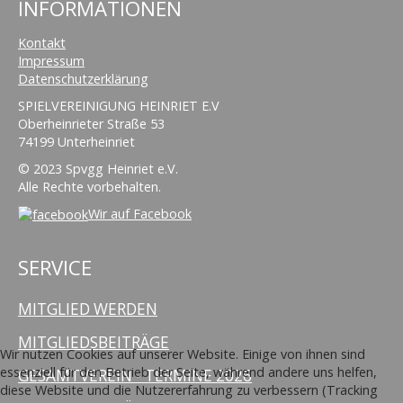
INFORMATIONEN
Kontakt
Impressum
Datenschutzerklärung
SPIELVEREINIGUNG HEINRIET E.V
Oberheinrieter Straße 53
74199 Unterheinriet
© 2023 Spvgg Heinriet e.V.
Alle Rechte vorbehalten.
Wir auf Facebook
SERVICE
MITGLIED WERDEN
MITGLIEDSBEITRÄGE
Wir nutzen Cookies auf unserer Website. Einige von ihnen sind
essenziell für den Betrieb der Seite, während andere uns helfen,
GESAMTVEREIN - TERMINE 2026
diese Website und die Nutzererfahrung zu verbessern (Tracking