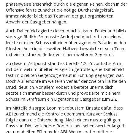
phasenweise ansehnlich durch die eigenen Reihen, doch in der
Offensive fehlte zunächst die nötige Durchschlagskraft.
Immer wieder blieb das Team an der gut organisierten
Abwehr der Gastgeber hängen.
Auch Dahenfeld agierte clever, machte kaum Fehler und blieb
stets gefährlich. So musste Andrej mehrfach retten – einmal
lenkte er einen Schuss mit einer überragenden Parade an den
Pfosten. Auch in der zweiten Halbzeit bewahrte er sein Team
mit einem starken Reflex vor einem weiteren Gegentor.
Zu diesem Zeitpunkt stand es bereits 1:2. Zuvor hatte Amin
mit dem viel umjubelten Ausgleich getroffen, ehe Dahenfeld
fast im direkten Gegenzug erneut in Führung gegangen war.
Doch ABI erhöhte im weiteren Verlauf der zweiten Hälfte den
Druck deutlich. Vor allem Robert arbeitete unermüdlich,
setzte sich immer besser durch und provozierte mit einem
Schuss im Strafraum ein Eigentor der Gastgeber zum 2:2.
Im Mittelfeld sorgte Leon mit robustem Einsatz dafür, dass
ABI zunehmend die Kontrolle übernahm. Kurz vor Schluss
folgte dann die Entscheidung: Nach einem mustergültigen
Pass von Dimi vollendete Robert einen sehenswerten Angriff
zur umjubelten Führung für ABI. Wenig später pfiff der