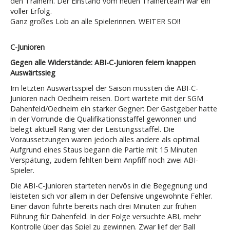
den Trainern. Der Einstand vom neuen Trainerteam war ein
voller Erfolg.
Ganz großes Lob an alle Spielerinnen. WEITER SO!!
C-Junioren
Gegen alle Widerstände: ABI-C-Junioren feiern knappen
Auswärtssieg
Im letzten Auswärtsspiel der Saison mussten die ABI-C-
Junioren nach Oedheim reisen. Dort wartete mit der SGM
Dahenfeld/Oedheim ein starker Gegner: Der Gastgeber hatte
in der Vorrunde die Qualifikationsstaffel gewonnen und
belegt aktuell Rang vier der Leistungsstaffel. Die
Voraussetzungen waren jedoch alles andere als optimal.
Aufgrund eines Staus begann die Partie mit 15 Minuten
Verspätung, zudem fehlten beim Anpfiff noch zwei ABI-
Spieler.
Die ABI-C-Junioren starteten nervös in die Begegnung und
leisteten sich vor allem in der Defensive ungewohnte Fehler.
Einer davon führte bereits nach drei Minuten zur frühen
Führung für Dahenfeld. In der Folge versuchte ABI, mehr
Kontrolle über das Spiel zu gewinnen. Zwar lief der Ball