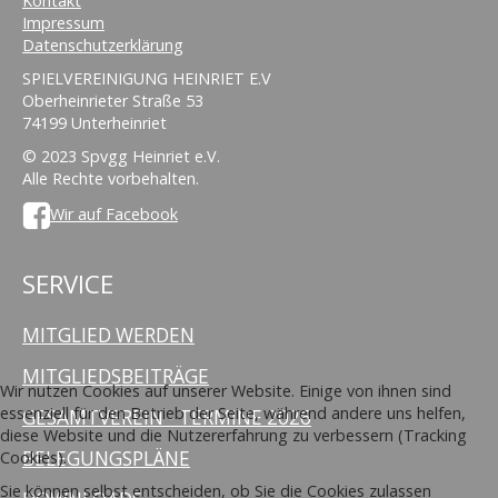
Kontakt
Impressum
Datenschutzerklärung
SPIELVEREINIGUNG HEINRIET E.V
Oberheinrieter Straße 53
74199 Unterheinriet
© 2023 Spvgg Heinriet e.V.
Alle Rechte vorbehalten.
Wir auf Facebook
SERVICE
MITGLIED WERDEN
MITGLIEDSBEITRÄGE
Wir nutzen Cookies auf unserer Website. Einige von ihnen sind
essenziell für den Betrieb der Seite, während andere uns helfen,
GESAMTVEREIN - TERMINE 2026
diese Website und die Nutzererfahrung zu verbessern (Tracking
BELEGUNGSPLÄNE
Cookies).
Sie können selbst entscheiden, ob Sie die Cookies zulassen