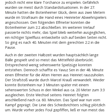
jedoch nicht eine klare Torchance zu erspielen. Gefährlich
wurden sie meist durch Standardsituationen. In der 27.
Minute hatten die Botenheimer Glück, denn aus zwei Metern
wurde im Strafraum die Hand eines Heinrieter Abwehrspielers
angeschossen. Den folgenden Elfmeter konnten die
Botenheimer zum 2:2 abschließen. Im weiteren Verlauf
passierte nichts mehr, das Spiel blieb weiterhin ausgeglichen,
ein richtiger Spielfluss entwickelte sich auf beiden Seiten nicht.
So ging es nach 40. Minuten mit dem gerechten 2:2 in die
Pause.
Auch in der zweiten Halbzeit wurden hauptsächlich lange
Bälle gespielt und so meist das Mittelfeld überbrückt.
Entsprechend wenig sehenswerte Spielzüge konnten
entstehen. Dennoch schaffte es Yavuz Sen in der 48. Minute
einen Elfmeter für die Alten Herren aus Heinriet rauszuholen.
Der Strafstoß wurde durch Marcel Krauß verwandelt. Wieder
konnte Botenheim nur 3 Minuten später mit einem
sehenswerten Schuss in den Winkel aus ca. 20 Meter zum 3:3
ausgleichen. Erste Wechsel seitens Heinriet folgten
anschließend nach ca. 60. Minuten. Das Spiel war nun vom
Kampf geprägt. Die Linie des Schiedsrichters schlug plötzlich
um. Wurde vorher jedes Foul gepfiffen, ließ er nun meist das