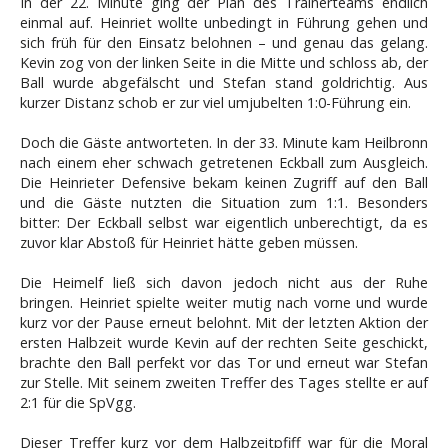
In der 22. Minute ging der Plan des Trainerteams endlich
einmal auf. Heinriet wollte unbedingt in Führung gehen und
sich früh für den Einsatz belohnen – und genau das gelang.
Kevin zog von der linken Seite in die Mitte und schloss ab, der
Ball wurde abgefälscht und Stefan stand goldrichtig. Aus
kurzer Distanz schob er zur viel umjubelten 1:0-Führung ein.
Doch die Gäste antworteten. In der 33. Minute kam Heilbronn
nach einem eher schwach getretenen Eckball zum Ausgleich.
Die Heinrieter Defensive bekam keinen Zugriff auf den Ball
und die Gäste nutzten die Situation zum 1:1. Besonders
bitter: Der Eckball selbst war eigentlich unberechtigt, da es
zuvor klar Abstoß für Heinriet hätte geben müssen.
Die Heimelf ließ sich davon jedoch nicht aus der Ruhe
bringen. Heinriet spielte weiter mutig nach vorne und wurde
kurz vor der Pause erneut belohnt. Mit der letzten Aktion der
ersten Halbzeit wurde Kevin auf der rechten Seite geschickt,
brachte den Ball perfekt vor das Tor und erneut war Stefan
zur Stelle. Mit seinem zweiten Treffer des Tages stellte er auf
2:1 für die SpVgg.
Dieser Treffer kurz vor dem Halbzeitpfiff war für die Moral