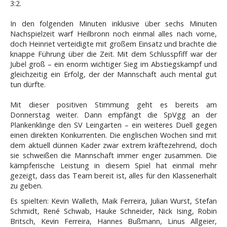
3:2.
In den folgenden Minuten inklusive über sechs Minuten
Nachspielzeit warf Heilbronn noch einmal alles nach vorne,
doch Heinriet verteidigte mit großem Einsatz und brachte die
knappe Führung über die Zeit. Mit dem Schlusspfiff war der
Jubel groß – ein enorm wichtiger Sieg im Abstiegskampf und
gleichzeitig ein Erfolg, der der Mannschaft auch mental gut
tun dürfte.
Mit dieser positiven Stimmung geht es bereits am
Donnerstag weiter. Dann empfängt die SpVgg an der
Plankenklinge den SV Leingarten – ein weiteres Duell gegen
einen direkten Konkurrenten. Die englischen Wochen sind mit
dem aktuell dünnen Kader zwar extrem kräftezehrend, doch
sie schweißen die Mannschaft immer enger zusammen. Die
kämpferische Leistung in diesem Spiel hat einmal mehr
gezeigt, dass das Team bereit ist, alles für den Klassenerhalt
zu geben.
Es spielten: Kevin Walleth, Maik Ferreira, Julian Wurst, Stefan
Schmidt, René Schwab, Hauke Schneider, Nick Ising, Robin
Britsch, Kevin Ferreira, Hannes Bußmann, Linus Allgeier,