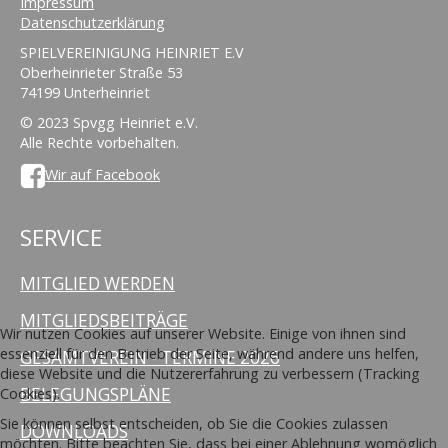
Impressum
Datenschutzerklärung
SPIELVEREINIGUNG HEINRIET E.V
Oberheinrieter Straße 53
74199 Unterheinriet
© 2023 Spvgg Heinriet e.V.
Alle Rechte vorbehalten.
Wir auf Facebook
SERVICE
MITGLIED WERDEN
MITGLIEDSBEITRÄGE
Wir nutzen Cookies auf unserer Website. Einige von ihnen sind
essenziell für den Betrieb der Seite, während andere uns helfen,
GESAMTVEREIN - TERMINE 2026
diese Website und die Nutzererfahrung zu verbessern (Tracking
BELEGUNGSPLÄNE
Cookies).
Sie können selbst entscheiden, ob Sie die Cookies zulassen
DOWNLOADS
möchten. Bitte beachten Sie, dass bei einer Ablehnung womöglich